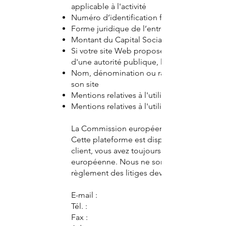
applicable à l'activité
Numéro d’identification fiscale
Forme juridique de l’entreprise
Montant du Capital Social
Si votre site Web propose des services dans
d'une autorité publique, les coordonnées d
Nom, dénomination ou raison sociale et a
son site
Mentions relatives à l'utilisation de donné
Mentions relatives à l'utilisation de cookies
La Commission européenne fournit une plat
Cette plateforme est disponible à l'adress
client, vous avez toujours la possibilité de
européenne. Nous ne sommes ni disposés à,
règlement des litiges devant un conseil d'
E-mail :
Tél. :
Fax :