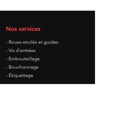
Nos services
- Roues etoilés et guides
- Vis d'entrées
- Embouteillage
- Bouchonnage
- Étiquettage
Heures d'ouverture
Lundi : 8 h - 17 h
Mardi : 8 h - 17 h
Mercredi : 8 h - 17 h
Jeudi : 8 h - 17 h